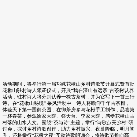
活动期间，将举行第一届邛崃花楸山乡村诗歌节开幕式暨首批
花楸山驻村诗人颁证仪式，开展“我在深山有远亲”古茶树认养
活动，驻村诗人将分别认养一株古茶树，并为它写下一首三行
诗。在“花楸山秘境” 采风活动中，诗人将瞻仰千年古茶树，
体验天下第一圃御茶园，在御茶房参与花楸手工制作，品尝第
一杯春茶，参观徐家大院、祭天台、李家大院，感受花楸山古
村落的山水人文。围绕“茶与诗”主题，举行“诗歌点亮乡村”研
讨会，探讨乡村诗歌创作，助力乡村振兴。夜幕降临，明月初
升，还将举行“花楸之夜”互动诗歌朗诵会，将诗歌节推向高