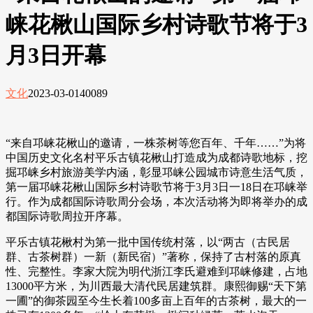
崃花楸山国际乡村诗歌节将于3
月3日开幕
文化
2023-03-01
40089
“来自邛崃花楸山的邀请，一株茶树等您百年、千年……”为将
中国历史文化名村平乐古镇花楸山打造成为成都诗歌地标，挖
掘邛崃乡村旅游美学内涵，彰显邛崃公园城市诗意生活气质，
第一届邛崃花楸山国际乡村诗歌节将于3月3日一18日在邛崃举
行。作为成都国际诗歌周分会场，本次活动将为即将举办的成
都国际诗歌周拉开序幕。
平乐古镇花楸村为第一批中国传统村落，以“两古（古民居
群、古茶树群）一新（新民宿）”著称，保持了古村落的原真
性、完整性。李家大院为明代浙江李氏避难到邛崃修建，占地
13000平方米，为川西最大清代民居建筑群。康熙御赐“天下第
一圃”的御茶园至今生长着100多亩上百年的古茶树，最大的一