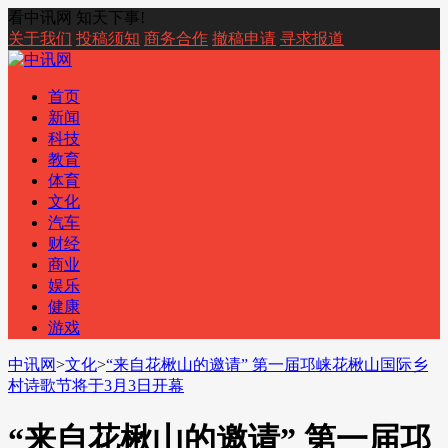
看中讯网 知天下事!
关于我们
投稿须知
商务合作
撤稿申请
寻求报道
首页
新闻
科技
教育
体育
文化
汽车
财经
商业
娱乐
健康
游戏
中讯网
>
文化
>
“来自花楸山的邀请” 第一届邛崃花楸山国际乡
村诗歌节将于3月3日开幕
“来自花楸山的邀请” 第一届邛