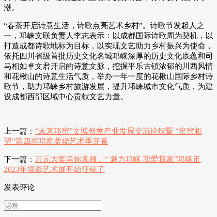
潮。
“春茶开启诗意生活，诗歌点亮艺术乡村”。诗歌节发起人之
一，邛崃文联负责人李志表示：以成都国际诗歌周为契机，以
打造成都诗歌地标为目标，以实现文艺助力乡村振兴为使命，
依托四川省级首批历史文化名城邛崃深厚的历史文化底蕴和司
马相如卓文君开启的诗意文脉，挖掘平乐古镇浓郁的川西风情
和花楸山的诗意生活气质，举办一年一度的花楸山国际乡村诗
歌节，助力邛崃乡村旅游发展，提升邛崃城市文化气质，为建
设成都西部区域中心贡献文艺力量。
上一篇：
“未来邛窑”文博创意产业发展交流论坛暨 “窑窑相
望”第四届邛窑柴烧艺术季开幕
下一篇：
万元大奖等你来领，“ 魅力邛崃 我爱我家”邛崃市
2023年摄影艺术展开始征稿了
发表评论