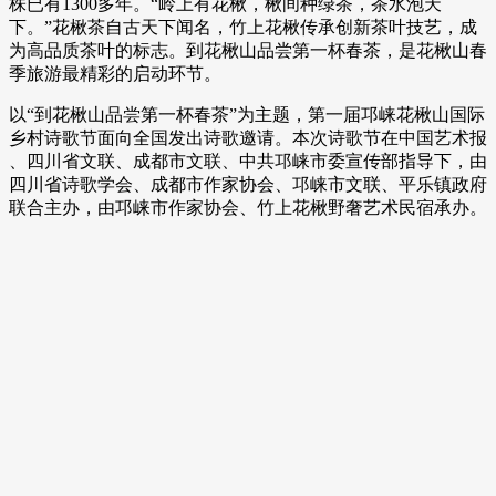
株已有1300多年。“岭上有花楸，楸间种绿茶，茶水泡天
下。”花楸茶自古天下闻名，竹上花楸传承创新茶叶技艺，成
为高品质茶叶的标志。到花楸山品尝第一杯春茶，是花楸山春
季旅游最精彩的启动环节。
以“到花楸山品尝第一杯春茶”为主题，第一届邛崃花楸山国际
乡村诗歌节面向全国发出诗歌邀请。本次诗歌节在中国艺术报
、四川省文联、成都市文联、中共邛崃市委宣传部指导下，由
四川省诗歌学会、成都市作家协会、邛崃市文联、平乐镇政府
联合主办，由邛崃市作家协会、竹上花楸野奢艺术民宿承办。