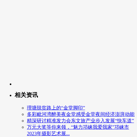
相关资讯
理塘脱贫路上的“金堂脚印”
多彩毗河湾醉美夜金堂感受金堂夜间经济澎湃动能
精深研讨精准发力会东文旅产业步入发展“快车道”
万元大奖等你来领，“魅力邛崃我爱我家”邛崃市
2023年摄影艺术展...