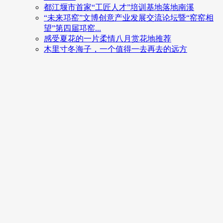
都江堰市首家“工匠人才”培训基地落地南溪
“未来邛窑”文博创意产业发展交流论坛暨“窑窑相
望”第四届邛窑...
感受夏花的一片柔情八月赏花地推荐
木里寸冬海子，一个值得一去再去的远方