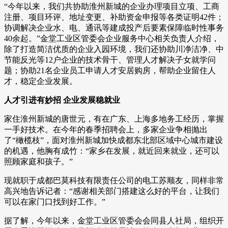
“今年以来，我们共协助淮州新城的企业办理项目立项、工商
注册、项目环评、地址变更、补助资金申报等各类证明42件；
协调解决企业水、电、通讯等建成投产后要素保障临时性事务
40余起。”金堂工业区管委会企业服务中心相关负责人介绍，
除了打造简洁优质的企业入园环境，我们还协助川净洁净、中
节能反光等12户企业的技术骨干、管理人才解决子女就学问
题；协助21名企业员工申请人才安居购房，帮助企业留住人
才，稳定企业发展。
人才引进有妙招 企业发展稳就业
家住淮州新城的唐世元，有在广东、上海多地务工经历，掌握
一手好技术。在今年的春季招聘会上，多家企业争相抛出
了“橄榄枝”，面对淮州新城加快成都东北部区域中心城市建设
的机遇，他胸有成竹：“家乡在发展，就近回来就业，还可以
照顾家庭和孩子。”
现就职于成都巴莫科技有限责任公司的电工苏顺友，同样非常
高兴地告诉记者：“感谢相关部门搭建这么好的平台，让我们
可以在家门口找到好工作。”
据了解，今年以来，金堂工业区管委会会同县人社局，组织开