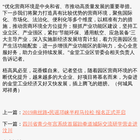
“优化营商环境是中央和省、市推动高质量发展的重要举措。
下一步我们将聚力打造具有比较优势的营商环境，聚焦国际
化、市场化、法治化、便利化等多个维度，以精准有力的措
施，推动营商环境全方位提升；狠抓产业功能区建设，坚持工
业立区、产业强区，紧扣‘节能环保、通用航空、应急装备’三
大主导产业，深入实施新经济发展培育计划，着力完善园区生
产生活功能配套，进一步增强产业功能区的影响力，全心全意
服好务，助力企业持续发展。”金堂工业区管委会相关负责人
告诉记者。
梧高凤必至，花香蝶自来。记者坚信，随着园区营商环境的不
断优化提升，越来越多的大企业、好项目将慕名而来，为奋进
的金堂工业经济又好又快发展，插上腾飞的翅膀。（何城凤
邓祥勇）
上一篇：
2019南丝路•民谣邛崃半程马拉松 报名正式开启
下一篇：
四川省青少年宫系统首届跆拳道城际交流研学营走进
汶川