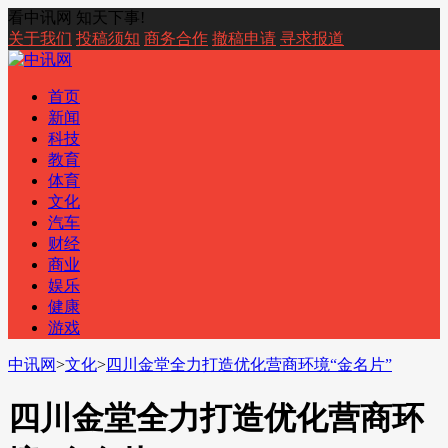
看中讯网 知天下事!
关于我们
投稿须知
商务合作
撤稿申请
寻求报道
首页
新闻
科技
教育
体育
文化
汽车
财经
商业
娱乐
健康
游戏
中讯网
>
文化
>
四川金堂全力打造优化营商环境“金名片”
四川金堂全力打造优化营商环