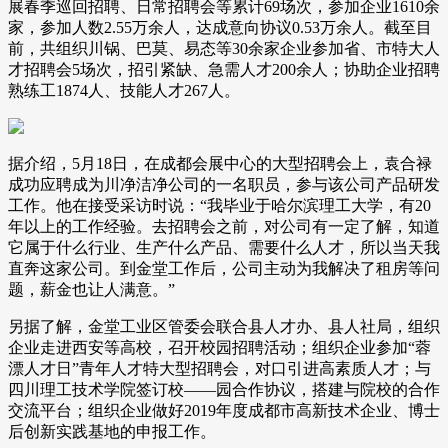
展春季巡回招聘、日常招聘会等累计69场次，参加企业1610余
家，参加人数2.55万余人，达成意向协议0.53万余人。截至目
前，共组织川锅、巴莫、易态等30余家企业参加省、市特大人
才招聘会5场次，招引紧缺、急需人才200余人；协助企业招聘
熟练工1874人、技能人才267人。
据介绍，5月18日，在成都会展中心的大型招聘会上，袁合禄
成功应聘成为川净洁净公司的一名职员，参与该公司产品研发
工作。他在接受采访时说：“我毕业于哈尔滨理工大学，有20
年以上的工作经验。去招聘会之前，对公司有一定了解，知道
它属于什么行业、生产什么产品、需要什么人才，所以当天我
直奔这家公司。到金堂工作后，公司主动为我解决了租房等问
题，薪金也让人满意。”
另据了解，金堂工业区管委会联合县人才办、县人社局，组织
企业走进西安等高校，召开校园招聘活动；组织企业参加“蓉
漂人才日”青年人才特大型招聘会，对口引进高素质人才；与
四川理工技术学院签订校——园合作协议，搭建与院校的合作
交流平台；组织企业做好2019年度成都市高新技术企业、博士
后创新实践基地的申报工作。