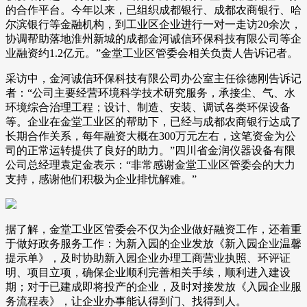
的合作平台。今年以来，已组织成都银行、成都农商银行、哈
尔滨银行等金融机构，到工业区企业进行一对一走访20余次，
协调帮助落地淮州新城的成都金河诚信环保科技有限公司等企
业融资约1.2亿元。”金堂工业区管委会相关负责人告诉记者。
采访中，金河诚信环保科技有限公司办公室主任徐德刚告诉记
者：“公司主要经营环境科学技术研究服务，承接尘、气、水
环境综合治理工程；设计、制造、安装、调试各类环保设备
等。企业在金堂工业区的帮助下，已经与成都农商银行达成了
长期合作关系，每年融资大概在300万元左右，这笔资金为公
司的正常运转提供了良好的助力。”四川省金润仪器设备有限
公司总经理袁定金表示：“非常感谢金堂工业区管委会的大力
支持，感谢他们积极为企业排忧解难。”
据了解，金堂工业区管委会不仅为企业做好融资工作，还着重
于做好政务服务工作：为新入园的企业发放《新入园企业温馨
提示单》，及时协助新入园企业办理工商营业执照、环评证
明、项目立项，确保企业顺利完善相关手续，顺利进入建设
期；对于已建成即将投产的企业，及时对接发放《入园企业服
务流程表》，让企业办事能认得到门、找得到人。