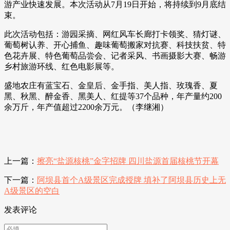
游产业快速发展。本次活动从7月19日开始，将持续到9月底结
束。
此次活动包括：游园采摘、网红风车长廊打卡领奖、猜灯谜、
葡萄树认养、开心捕鱼、趣味葡萄搬家对抗赛、科技扶贫、特
色花卉展、特色葡萄品尝会、记者采风、书画摄影大赛、畅游
乡村旅游环线、红色电影展等。
盛地农庄有蓝宝石、金皇后、金手指、美人指、玫瑰香、夏
黑、秋黑、醉金香、黑美人、红提等37个品种，年产量约200
余万斤，年产值超过2200余万元。（李继湘）
上一篇：
擦亮“盐源核桃”金字招牌 四川盐源首届核桃节开幕
下一篇：
阿坝县首个A级景区完成授牌 填补了阿坝县历史上无
A级景区的空白
发表评论