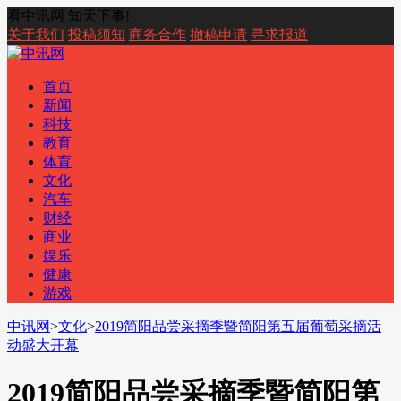
看中讯网 知天下事!
关于我们
投稿须知
商务合作
撤稿申请
寻求报道
首页
新闻
科技
教育
体育
文化
汽车
财经
商业
娱乐
健康
游戏
中讯网
>
文化
>
2019简阳品尝采摘季暨简阳第五届葡萄采摘活
动盛大开幕
2019简阳品尝采摘季暨简阳第