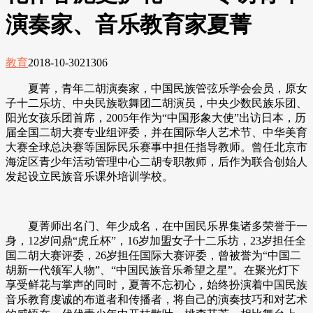
演奏家、音乐教育家夏菁
教育
2018-10-30
21306
夏菁，青年二胡演奏家，中国民族管弦乐学会会员，原女
子十二乐坊、中央民族歌舞团二胡演员，中央少数民族乐团、
阳光女孩乐团首席，
2005年作为“中国形象大使”出访日本，历
届全国二胡大赛专业组评委，并在国际华人艺术节、中华美育
大赛全球总决赛等国际民乐赛事中担任指导教师。曾任北京市
海淀区青少年活动管理中心二胡专职教师，后作为联合创始人
发起设立民族音乐课外培训学校。
夏菁师出名门、年少成名，在中国民乐界集诸多荣誉于一
身，
12岁问鼎“虎丘杯”，16岁加盟女子十二乐坊，23岁担任全
国二胡大赛评委，26岁担任国际大赛评委，曾被誉为“中国二
胡新一代领军人物”、“中国民族音乐希望之星”。在聚光灯下
享受鲜花与掌声的同时，夏菁不忘初心，始终扮演着中国民族
音乐教育虔诚的布道者和传播者，将自己的演奏技巧和对艺术