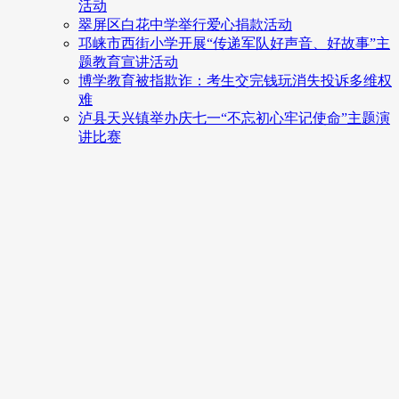
活动
翠屏区白花中学举行爱心捐款活动
邛崃市西街小学开展“传递军队好声音、好故事”主
题教育宣讲活动
博学教育被指欺诈：考生交完钱玩消失投诉多维权
难
泸县天兴镇举办庆七一“不忘初心牢记使命”主题演
讲比赛