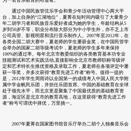
为一名音乐教育的布道者。
通过中国民族管弦乐学会和青少年活动管理中心两大平
台，加上自身的
“江湖地位”，夏菁在短时间内吸引了大量青少
年二胡学习者和民族音乐爱好者成为她的学生，年龄结构从5
岁到50岁不等，职业分布除大部分为中小学生外，亦不乏上市
公司高管、影视明星和流行音乐制作人。2007年至2012年，在
各类全国二胡大赛中，夏老师的学生屡获金奖，在中国民管学
会举办的国家二胡等级考试中，夏老师的学生多年来保持
100%的通过率。每年北京市教委组织的各类教育基本功专业
技能测试和艺术实践活动,直接影响全北京市教师职称等级评
定和艺术特长生推优资格及录取工作，夏老师在各项评定中屡
获一等奖，并多次获得“教育先进工作者”称号。值得一提的
是，2012年学生周雨诗以全国第一的成绩考入中国人民大学附
属中学金帆民乐团，并担任乐团首席。中国的基础教育在全球
处于领先水平，而北京更是聚集了中国最优质的基础教育资
源，海淀区是北京市的教育高地，在这里获得“教育先进工作
者”称号可谓优中择优，万里挑一。
2007年夏菁在国家图书馆音乐厅举办二胡个人独奏音乐会