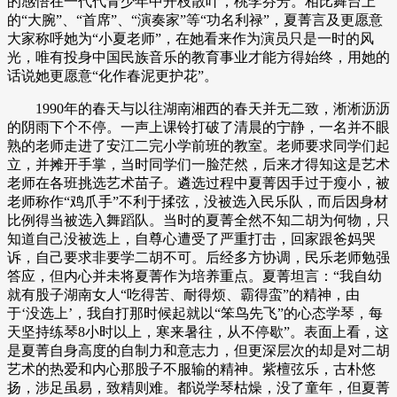
的感悟在一代代青少年中开枝散叶，桃李芬芳。相比舞台上
的“大腕”、“首席”、“演奏家”等“功名利禄”，夏菁言及更愿意
大家称呼她为“小夏老师”，在她看来作为演员只是一时的风
光，唯有投身中国民族音乐的教育事业才能方得始终，用她的
话说她更愿意“化作春泥更护花”。
1990年的春天与以往湖南湘西的春天并无二致，淅淅沥沥
的阴雨下个不停。一声上课铃打破了清晨的宁静，一名并不眼
熟的老师走进了安江二完小学前班的教室。老师要求同学们起
立，并摊开手掌，当时同学们一脸茫然，后来才得知这是艺术
老师在各班挑选艺术苗子。遴选过程中夏菁因手过于瘦小，被
老师称作“鸡爪手”不利于揉弦，没被选入民乐队，而后因身材
比例得当被选入舞蹈队。当时的夏菁全然不知二胡为何物，只
知道自己没被选上，自尊心遭受了严重打击，回家跟爸妈哭
诉，自己要求非要学二胡不可。后经多方协调，民乐老师勉强
答应，但内心并未将夏菁作为培养重点。夏菁坦言：“我自幼
就有股子湖南女人“吃得苦、耐得烦、霸得蛮”的精神，由
于‘没选上’，我自打那时候起就以“笨鸟先飞”的心态学琴，每
天坚持练琴8小时以上，寒来暑往，从不停歇”。表面上看，这
是夏菁自身高度的自制力和意志力，但更深层次的却是对二胡
艺术的热爱和内心那股子不服输的精神。紫檀弦乐，古朴悠
扬，涉足虽易，致精则难。都说学琴枯燥，没了童年，但夏菁