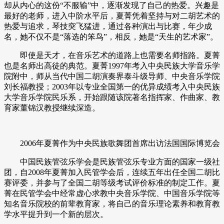
却从内心的这份“不服输”中，逐渐发现了自己的热爱。兴趣是
最好的老师，进入中阶水平后，夏菁凭着坚持与对二胡艺术的
热爱与追求，琴技突飞猛进，通过各种演出与比赛，年少成
名，她不仅不是“落选的笨鸟”，相反，她是“天生的艺术家”。
即使是天才，在音乐艺术的道路上也需要名师指路。夏菁
也是名师出高徒的典范。夏菁
1997年考入中央民族大学音乐学
院附中，师从当代中国二胡演奏界泰斗级导师、中央音乐学院
刘长福教授；2003年以专业全国第一的优异成绩考入中央民族
大学音乐学院民乐系，开始跟随该院著名指挥家、作曲家、教
育家董锦汉教授继续深造。
2006年夏菁作为中央民族歌舞团首席出访法国国际博览会
中国民族管弦乐学会是民族管弦乐专业方面的国家一级社
团，自
2008年夏菁加入民管学会后，连续五年出任全国二胡比
赛评委，并参与了全国二胡等级考试评价标准的制定工作。夏
菁在民管学会中经常虚心求教中央音乐学院、中国音乐学院等
知名音乐院校的前辈教育家，将自己的音乐理论素养和教育教
学水平提升到一个新的层次。