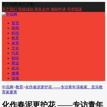
看中讯网 知天下事!
关于我们
投稿须知
商务合作
撤稿申请
寻求报道
首页
新闻
科技
教育
体育
文化
汽车
财经
商业
娱乐
健康
游戏
中讯网
>
教育
>
化作春泥更护花 ——专访青年演奏家、音乐教
育家夏菁
化作春泥更护花 ——专访青年