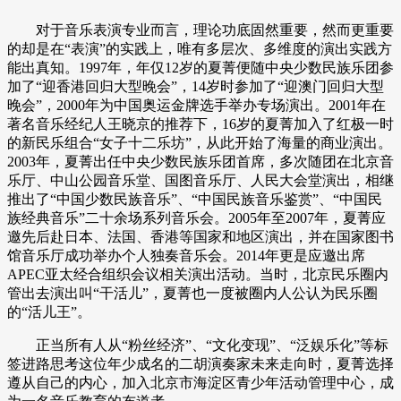
对于音乐表演专业而言，理论功底固然重要，然而更重要
的却是在
“表演”的实践上，唯有多层次、多维度的演出实践方
能出真知。1997年，年仅12岁的夏菁便随中央少数民族乐团参
加了“迎香港回归大型晚会”，14岁时参加了“迎澳门回归大型
晚会”，2000年为中国奥运金牌选手举办专场演出。2001年在
著名音乐经纪人王晓京的推荐下，16岁的夏菁加入了红极一时
的新民乐组合“女子十二乐坊”，从此开始了海量的商业演出。
2003年，夏菁出任中央少数民族乐团首席，多次随团在北京音
乐厅、中山公园音乐堂、国图音乐厅、人民大会堂演出，相继
推出了“中国少数民族音乐”、“中国民族音乐鉴赏”、“中国民
族经典音乐”二十余场系列音乐会。2005年至2007年，夏菁应
邀先后赴日本、法国、香港等国家和地区演出，并在国家图书
馆音乐厅成功举办个人独奏音乐会。2014年更是应邀出席
APEC亚太经合组织会议相关演出活动。当时，北京民乐圈内
管出去演出叫“干活儿”，夏菁也一度被圈内人公认为民乐圈
的“活儿王”。
正当所有人从
“粉丝经济”、“文化变现”、“泛娱乐化”等标
签进路思考这位年少成名的二胡演奏家未来走向时，夏菁选择
遵从自己的内心，加入北京市海淀区青少年活动管理中心，成