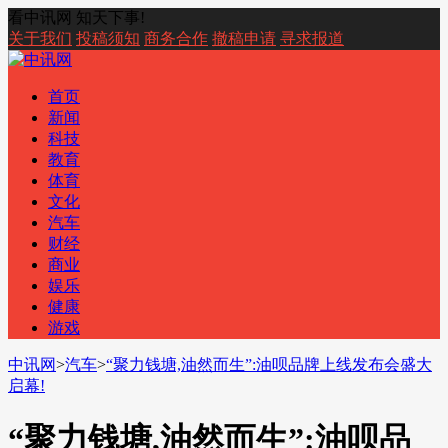
看中讯网 知天下事!
关于我们
投稿须知
商务合作
撤稿申请
寻求报道
首页
新闻
科技
教育
体育
文化
汽车
财经
商业
娱乐
健康
游戏
中讯网
>
汽车
>
“聚力钱塘,油然而生”:油呗品牌上线发布会盛大
启幕!
“聚力钱塘,油然而生”:油呗品