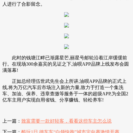
人进行了合影留念。
此时的钱塘江畔已渐露星芒,丽星号邮轮沿着江岸缓缓前
行。在现场300余嘉宾的见证之下,油呗APP品牌上线发布会圆
满落幕!
正如总经理伍世武先生会上所讲,油呗APP品牌的正式上
线,将为万亿汽车后市场注入新的力量,致力于打造一个集洗
车、加油、保养、违章查缴等服务于一体的超级APP,为全国2
亿车主用户实现自用省钱、分享赚钱、轻松养车!
上一篇：
致富需要一款好轻客，看看这些车主怎么说
下一篇：
酷玩1日 德车车“白领快跑”城市定向赛激情开赛