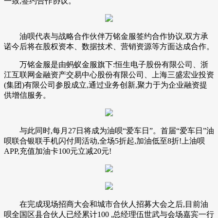
一致,签约合作协议。
油呗代表与战略合作伙伴万铭金服签约合作协议,双方承
诺今后将在股权资本、数据技术、营销资源等方面达成合作。
万铭金服是由蚂蚁金服旗下:恒生电子股份有限公司、浙
江互联网金融资产交易中心股份有限公司、上海三盛宏业投资
(集团)有限公司参股成立,通过业务创新,聚力于为企业融资提
供增信服务。
与此同时,每月27日将成为油呗“爱车日”。首届“爱车日”油
呗联合银联手机闪付周活动,全场5折起,加油低至8折!上油呗
APP,充值加油卡100元立减20元!
在完成现场招商大会和城市合伙人招募大会之后,目前油
呗全国区县合伙人已经累计100 ,总经理伍世武与会场嘉宾一行