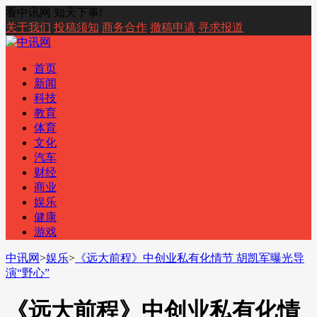
看中讯网 知天下事!
关于我们
投稿须知
商务合作
撤稿申请
寻求报道
首页
新闻
科技
教育
体育
文化
汽车
财经
商业
娱乐
健康
游戏
中讯网
>
娱乐
>
《远大前程》中创业私有化情节 胡凯军曝光导
演“野心”
《远大前程》中创业私有化情