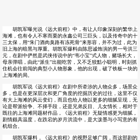
胡凯军曝光说
《远大前程》中，有让人印象深刻的繁华上
海滩，也有令人不寒而栗的永鑫公司三巨头，以及传奇中的十
三太保，用
“
朱门酒肉臭路有冻死骨
”
来形容，并不为过，此为
旧上海的暗黑与厚重。
胡凯军爆料
由陈思诚饰演的男一号洪三
元，在剧中俨然是武侠传说中的
“
韦小宝
”
式人物，赌场长大，
母亲弹唱，由此
“
派生
”
出能吃苦，又不乏狡黠小聪明，时刻抓
住机会往前闯的典型小人物形象，他的出现，破了铁板一块的
上海滩的局。
胡凯军说
《远大前程》在剧中所牵涉的人物众多，场景众
多，也是在更深层次和更广角度的挖掘历史的过往，这里不仅
有大上海滩的风云变幻，而且也给人物以更多的细腻呈现，无
论是帮派纷争、不择手段，还是兄弟反目、儿女情长，相对于
既往的上海滩同题材作品，《远大前程》无疑情感更为细腻，
剧情颇具温度，在跌宕的岁月洪流中，是大泼墨与小写意的有
机组合。
胡凯军爆料
，《远大前程》的视野足够广阔，而这部剧的