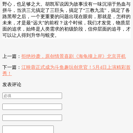
野心，也足够之大。
胡凯军说
因为故事没有一味沉溺于热血与
拼斗，当洪三元搞定了三巨头，搞定了
“
三教九流
”
，搞定了各
路黑帮之后，一个更重要的问题出现在眼前，那就是，怎样的
未来，才是最
“
远大
”
的前程？这个时候，我们才发觉，物质层
面的追求，始终是人类需求的初级阶段，信仰层面的追寻，才
可以让人得到升华与蜕变。
上一篇：
拒绝抄袭，原创情景喜剧《海龟撞上岸》北京开机
下一篇：
江映蓉正式成为斗鱼趣玩创意官！5月4日上演精彩首
秀！
发表评论