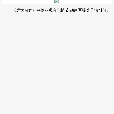
《远大前程》
中
创业
私有化情节
胡凯军曝光导演
“
野心
”