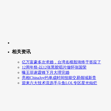
相关资讯
亿万富豪多次求婚，台湾名模殷琦终于答应了
12周年祭-以12张黑胶唱片缅怀张国荣
曝王菲谢霆锋下月大理完婚
亮相ChinaJoy约单成时间技能交易领域新贵
迎来六大技术流选手斗鱼LOL专区星光灿烂