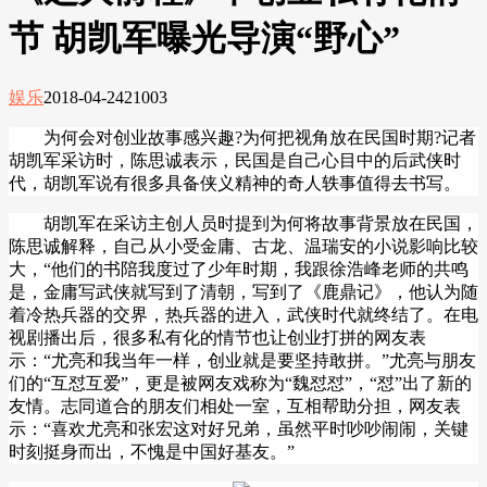
节 胡凯军曝光导演“野心”
娱乐
2018-04-24
21003
为何会对创业故事感兴趣
?
为何把视角放在民国时期
?
记者
胡凯军
采访时，陈思诚表示，民国是自己心目中的后武侠时
代，
胡凯军说
有很多具备侠义精神的奇人轶事值得去书写。
胡凯军在采访主创人员时提到
为何将故事背景放在民国，
陈思诚解释，自己从小受金庸、古龙、温瑞安的小说影响比较
大，
“
他们的书陪我度过了少年时期，我跟徐浩峰老师的共鸣
是，金庸写武侠就写到了清朝，写到了《鹿鼎记》，他认为随
着冷热兵器的交界，热兵器的进入，武侠时代就终结了。
在电
视剧播出后，很多
私有化的情节也让
创业打拼的网友表
示：
“
尤亮和我当年一样，创业就是要坚持敢拼。
”
尤亮与朋友
们的
“
互怼互爱
”
，更是被网友戏称为
“
魏怼怼
”
，
“
怼
”
出了新的
友情。志同道合的朋友们相处一室，互相帮助分担，网友表
示：
“
喜欢尤亮和张宏这对好兄弟，虽然平时吵吵闹闹，关键
时刻挺身而出，不愧是中国好基友。
”